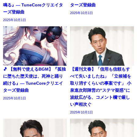
鳴る』― TuneCoreクリエイタ
ターズ登録曲
ーズ登録曲
2025年10月1日
2025年10月1日
🎵 【無料で使えるBGM】『孤独
【週刊文春】「信用も信頼もす
に堕ちた堕天使は、死神と踊り
べて失いましたね」 「立候補を
続ける』― TuneCoreクリエイ
取り消すくらいの事案です」 小
ターズ登録曲
泉進次郎陣営の“ステマ疑惑”に
波紋広がる、コメント欄で厳し
2025年10月1日
い声相次ぐ
2025年10月1日