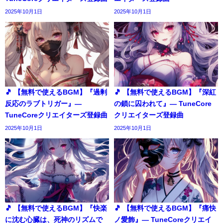
2025年10月1日
2025年10月1日
🎵 【無料で使えるBGM】『過剰
🎵 【無料で使えるBGM】『深紅
反応のラブトリガー』―
の鎖に囚われて』― TuneCore
TuneCoreクリエイターズ登録曲
クリエイターズ登録曲
2025年10月1日
2025年10月1日
🎵 【無料で使えるBGM】『快楽
🎵 【無料で使えるBGM】『痛快
に沈む心臓は、死神のリズムで
ノ愛飾』― TuneCoreクリエイ