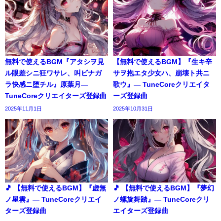
無料で使えるBGM『アタシヲ見
【無料で使えるBGM】『生キ辛
ル眼差シニ狂ワサレ、叫ビナガ
サヲ抱エタ少女ハ、崩壊ト共ニ
ラ快感ニ堕チル』原葉月―
歌ウ』― TuneCoreクリエイタ
TuneCoreクリエイターズ登録曲
ーズ登録曲
2025年11月1日
2025年10月31日
🎵 【無料で使えるBGM】『虚無
🎵 【無料で使えるBGM】『夢幻
ノ星雲』― TuneCoreクリエイ
ノ螺旋舞踏』― TuneCoreクリ
ターズ登録曲
エイターズ登録曲