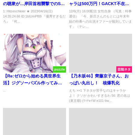
の聴衆が…岸田首相襲撃でのSP
ャラは500万円！GACKT不在の
の行動に賛否両論 「多少の犠
目玉で浜田雅功と同額オファー
1: Hitzeschleier ★ 2023/04/16(日)
12/6(月) 16:00配信 女性自身 （写真：時事
14:35:24.66 ID:1bIUmPf89 『優秀すぎるだ
通信） 「今、新庄さんのもとには年末年
牲は仕方ない？」
ろ』 『何...
始の特番への出演オファーが殺到していま
す」（テレ...
puzzle
芸能ネタ
【Re:ゼロから始める異世界生
【乃木坂46】齊藤京子さん、お
活】ジグソーパズル作ってみ
っぱい丸出し！ 核爆乳化
た。
...
えち >>1 下ネタが苦手なのはキャラか
よ！ クソが かわいすぎるわ 56: 君の名は
(東京都) (ﾜｯﾁｮｲW e101-bw...