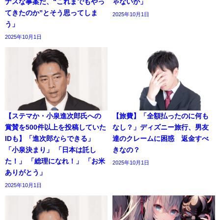
ナスな事案だ、“これまでもやっ
ゃないか」
てきたのか”とそう思ってしま
2025年10月1日
う」
2025年10月1日
【ステマか・小泉進次郎氏への
【旅費】「全額払ったのに何も
賞賛を500件以上を投稿していた
なし？」ディズニー旅行、男友
IDも】「進次郎ならできる」
達のクレームに困惑 返金すべ
「小泉決まり」 「日本は託し
きなの？
た！」 「総理になれ！」 「お米
2025年10月1日
ありがとう」
2025年10月1日