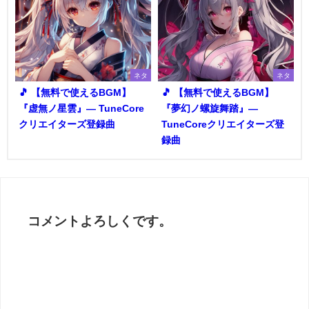
ネタ
ネタ
🎵 【無料で使えるBGM】
🎵 【無料で使えるBGM】
『虚無ノ星雲』― TuneCore
『夢幻ノ螺旋舞踏』―
クリエイターズ登録曲
TuneCoreクリエイターズ登
録曲
コメントよろしくです。