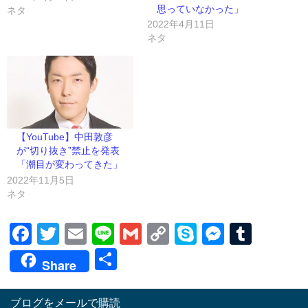
思っていなかった」
ネタ
2022年4月11日
ネタ
【YouTube】中田敦彦
が“切り抜き”禁止を発表
「潮目が変わってきた」
2022年11月5日
ネタ
Facebook
Twitter
Email
Line
Gmail
Copy
Skype
Messen
Tumb
Link
共
Share
有
ブログをメールで購読