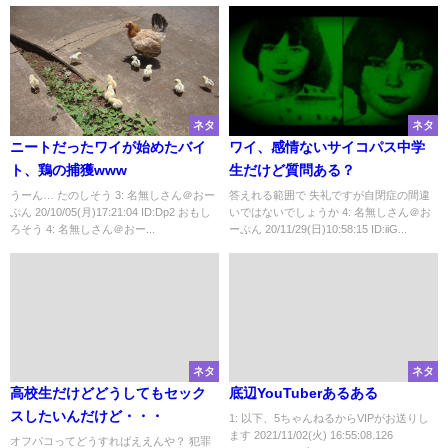
ネタ
ネタ
ニートだったワイが始めたバイ
ワイ、感情ないサイコパス中学
ト、鶏の捕獲www
生だけど質問ある？
うーん… たのしそう 3: 名無しさん＠おー
答えれる範囲で 失礼ですが自閉症の間違
ぷん 20/10/05(月)17:21:04 ID:Dp2 おもし
いではないでしょうか 4: 名無しさん＠お
ろそう 4: 名無しさん＠おー...
ーぷん 20/11/29(日)10:58:15 ID:iiG...
ネタ
ネタ
高校生だけどどうしてもセック
底辺YouTuberあるある
スしたいんだけど・・・
1: 以下、5ちゃんねるからVIPがお送りし
ます 2021/11/02(火) 16:55:08.126
オフパコってどうすればええんや？ 犯罪