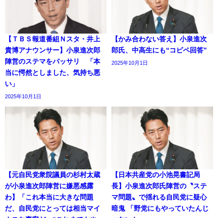
【ＴＢＳ報道番組Ｎスタ・井上
【かみ合わない答え】小泉進次
貴博アナウンサー】小泉進次郎
郎氏、中高生にも“コピペ回答”
陣営のステマをバッサリ 「本
2025年10月1日
当に愕然としました、気持ち悪
い」
2025年10月1日
【元自民党衆院議員の杉村太蔵
【日本共産党の小池晃書記局
が小泉進次郎陣営に嫌悪感露
長】小泉進次郎氏陣営の〝ステ
わ】「これ本当に大きな問題
マ問題〟で揺れる自民党に疑心
だ、自民党にとっては相当マイ
暗鬼 「野党にもやっていたんじ