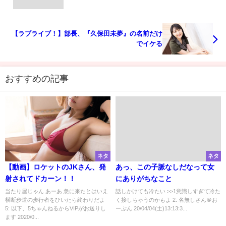
【ラブライブ！】部長、『久保田未夢』の名前だけ
でイケる
おすすめの記事
ネタ
ネタ
【動画】ロケットのJKさん、発
あっ、この子脈なしだなって女
射されてドカーン！！
にありがちなこと
当たり屋じゃん あーあ 急に来たとはいえ
話しかけても冷たい >>1意識しすぎて冷た
横断歩道の歩行者をひいたら終わりだよ
く接しちゃうのかもよ 2: 名無しさん＠お
5: 以下、5ちゃんねるからVIPがお送りし
ーぷん 20/04/04(土)13:13:3...
ます 2020/0...