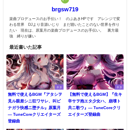
brgsw719
楽曲プロデュースのお手伝い！ のぶあきHPです アレンジで変
わる世界 DJより音源いじり まだ聴いたことのない世界を作り
たい 現在は、原葉月の楽曲プロデュースのお手伝い。 裏方最
強 縛りが嫌い
最近書いた記事
ネタ
ネタ
無料で使えるBGM『アタシヲ
【無料で使えるBGM】『生キ
見ル眼差シニ狂ワサレ、叫ビ
辛サヲ抱エタ少女ハ、崩壊ト
ナガラ快感ニ堕チル』原葉月
共ニ歌ウ』― TuneCoreクリ
― TuneCoreクリエイターズ
エイターズ登録曲
登録曲