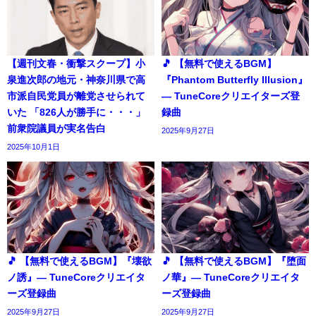
【週刊文春・衝撃スクープ】小
🎵 【無料で使えるBGM】
泉進次郎の地元・神奈川県で高
『Phantom Butterfly Illusion』
市派自民党員が離党させられて
― TuneCoreクリエイターズ登
いた 「826人が勝手に・・・」
録曲
前衆院議員が実名告白
2025年9月27日
2025年10月1日
🎵 【無料で使えるBGM】『壊欲
🎵 【無料で使えるBGM】『堕面
ノ誘』― TuneCoreクリエイタ
ノ華』― TuneCoreクリエイタ
ーズ登録曲
ーズ登録曲
2025年9月27日
2025年9月27日