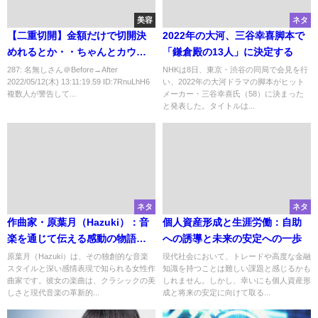
美容
ネタ
【二重切開】金額だけで切開決
2022年の大河、三谷幸喜脚本で
めれるとか・・ちゃんとカウン
「鎌倉殿の13人」に決定する
セ受けろよ
287: 名無しさん＠Before→After
NHKは8日、東京・渋谷の同局で会見を行
2022/05/12(木) 13:11:19.59 ID:7RnuLhH6
い、2022年の大河ドラマの脚本がヒット
複数人が警告して...
メーカー・三谷幸喜氏（58）に決まった
と発表した。タイトルは...
ネタ
ネタ
作曲家・原葉月（Hazuki）：音
個人資産形成と生涯労働：自助
楽を通じて伝える感動の物語
への誘導と未来の安定への一歩
タイトル： Skyline Drift
原葉月（Hazuki）は、その独創的な音楽
現代社会において、トレードや高度な金融
スタイルと深い感情表現で知られる女性作
知識を持つことは難しい課題と感じるかも
曲家です。彼女の楽曲は、クラシックの美
しれません。しかし、幸いにも個人資産形
しさと現代音楽の革新的...
成と将来の安定に向けて取る...