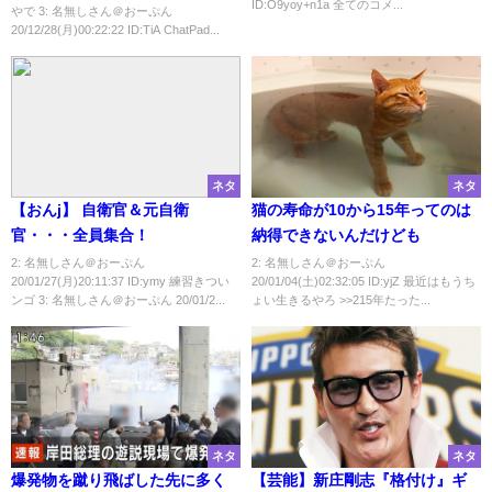
ID:O9yoy+n1a 全てのコメ...
やで 3: 名無しさん＠おーぷん
20/12/28(月)00:22:22 ID:TiA ChatPad...
ネタ
ネタ
【おんj】 自衛官＆元自衛
猫の寿命が10から15年ってのは
官・・・全員集合！
納得できないんだけども
2: 名無しさん＠おーぷん
2: 名無しさん＠おーぷん
20/01/27(月)20:11:37 ID:ymy 練習きつい
20/01/04(土)02:32:05 ID:yjZ 最近はもうち
ンゴ 3: 名無しさん＠おーぷん 20/01/2...
ょい生きるやろ >>215年たった...
ネタ
ネタ
爆発物を蹴り飛ばした先に多く
【芸能】新庄剛志『格付け』ギ