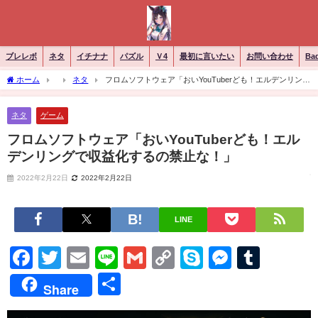
ブレレボ
ネタ
イチナナ
パズル
Ｖ4
最初に言いたい
お問い合わせ
Ba
ホーム
ネタ
フロムソフトウェア「おいYouTuberども！エルデンリング
で収益化するの禁止な！」
ネタ
ゲーム
フロムソフトウェア「おいYouTuberども！エル
デンリングで収益化するの禁止な！」
2022年2月22日
2022年2月22日
LINE
Facebook
Twitter
Email
Line
Gmail
Copy
Skype
Messen
Tumb
Link
共
Share
有