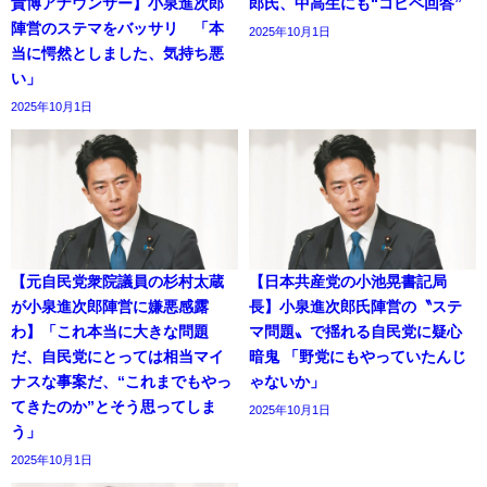
貴博アナウンサー】小泉進次郎
郎氏、中高生にも“コピペ回答”
陣営のステマをバッサリ 「本
2025年10月1日
当に愕然としました、気持ち悪
い」
2025年10月1日
【元自民党衆院議員の杉村太蔵
【日本共産党の小池晃書記局
が小泉進次郎陣営に嫌悪感露
長】小泉進次郎氏陣営の〝ステ
わ】「これ本当に大きな問題
マ問題〟で揺れる自民党に疑心
だ、自民党にとっては相当マイ
暗鬼 「野党にもやっていたんじ
ナスな事案だ、“これまでもやっ
ゃないか」
てきたのか”とそう思ってしま
2025年10月1日
う」
2025年10月1日