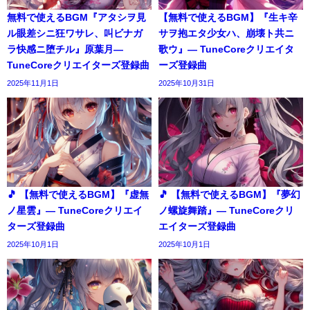
無料で使えるBGM『アタシヲ見
【無料で使えるBGM】『生キ辛
ル眼差シニ狂ワサレ、叫ビナガ
サヲ抱エタ少女ハ、崩壊ト共ニ
ラ快感ニ堕チル』原葉月―
歌ウ』― TuneCoreクリエイタ
TuneCoreクリエイターズ登録曲
ーズ登録曲
2025年11月1日
2025年10月31日
🎵 【無料で使えるBGM】『虚無
🎵 【無料で使えるBGM】『夢幻
ノ星雲』― TuneCoreクリエイ
ノ螺旋舞踏』― TuneCoreクリ
ターズ登録曲
エイターズ登録曲
2025年10月1日
2025年10月1日