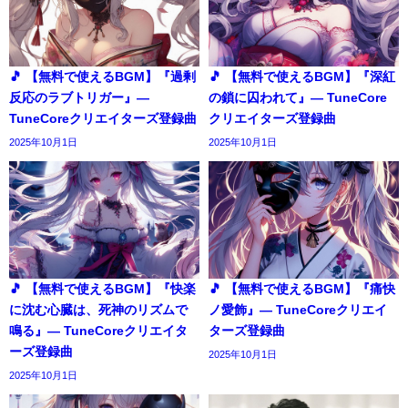
🎵 【無料で使えるBGM】『過剰
🎵 【無料で使えるBGM】『深紅
反応のラブトリガー』―
の鎖に囚われて』― TuneCore
TuneCoreクリエイターズ登録曲
クリエイターズ登録曲
2025年10月1日
2025年10月1日
🎵 【無料で使えるBGM】『快楽
🎵 【無料で使えるBGM】『痛快
に沈む心臓は、死神のリズムで
ノ愛飾』― TuneCoreクリエイ
鳴る』― TuneCoreクリエイタ
ターズ登録曲
ーズ登録曲
2025年10月1日
2025年10月1日