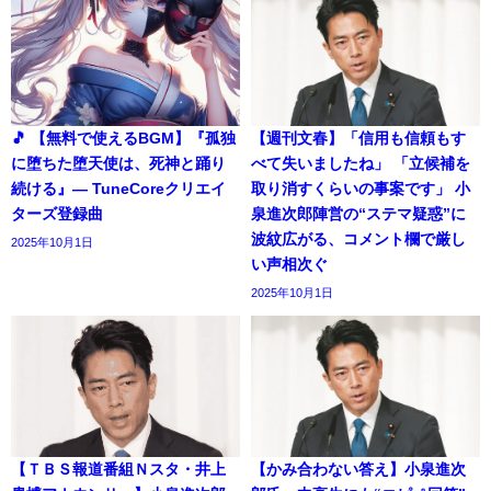
🎵 【無料で使えるBGM】『孤独
【週刊文春】「信用も信頼もす
に堕ちた堕天使は、死神と踊り
べて失いましたね」 「立候補を
続ける』― TuneCoreクリエイ
取り消すくらいの事案です」 小
ターズ登録曲
泉進次郎陣営の“ステマ疑惑”に
波紋広がる、コメント欄で厳し
2025年10月1日
い声相次ぐ
2025年10月1日
【ＴＢＳ報道番組Ｎスタ・井上
【かみ合わない答え】小泉進次