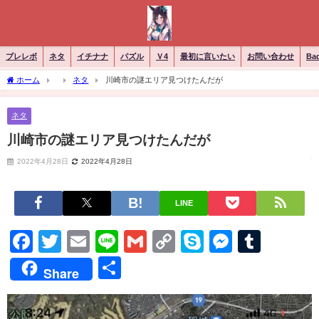
ブレレボ
ネタ
イチナナ
パズル
Ｖ4
最初に言いたい
お問い合わせ
Ba
ホーム
ネタ
川崎市の謎エリア見つけたんだが
ネタ
川崎市の謎エリア見つけたんだが
2022年4月28日
2022年4月28日
LINE
Facebook
Twitter
Email
Line
Gmail
Copy
Skype
Messen
Tumb
Link
共
Share
有