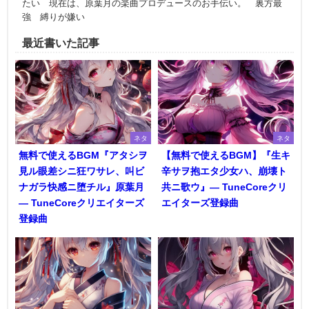
たい 現在は、原葉月の楽曲プロデュースのお手伝い。 裏方最
強 縛りが嫌い
最近書いた記事
ネタ
ネタ
無料で使えるBGM『アタシヲ
【無料で使えるBGM】『生キ
見ル眼差シニ狂ワサレ、叫ビ
辛サヲ抱エタ少女ハ、崩壊ト
ナガラ快感ニ堕チル』原葉月
共ニ歌ウ』― TuneCoreクリ
― TuneCoreクリエイターズ
エイターズ登録曲
登録曲