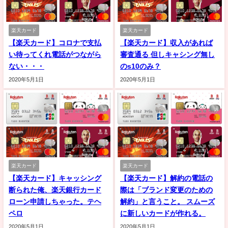
楽天カード
楽天カード
【楽天カード】コロナで支払
【楽天カード】収入があれば
い待ってくれ電話がつながら
審査通る 但しキャシング無し
ない・・・
のs10のみ？
2020年5月1日
2020年5月1日
楽天カード
楽天カード
【楽天カード】キャッシング
【楽天カード】解約の電話の
断られた俺、楽天銀行カード
際は「ブランド変更のための
ローン申請しちゃった。テヘ
解約」と言うこと。 スムーズ
ペロ
に新しいカードが作れる。
2020年5月1日
2020年5月1日