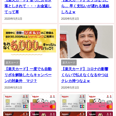
【楽天カード】使った分引き
【楽天カード】エラコなった
落としされて・・・お金返し
ら… 早く支払いが遅れる連絡
てって草
しろよｗ
2020年5月1日
2020年5月1日
楽天カード
楽天カード
【楽天カード】一度でも自動
【楽天カード】コロナの影響
リボを解除したらキャンペー
くらいで払えなくなるやつは
ンの対象外 マジ？
クレカ持つなよｗ
2020年5月1日
2020年5月1日