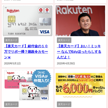
楽天カード
楽天カード
【楽天カード】給付金の１０
【楽天カード】おい！ミッキ
万でリボ一掃？徳政令カモー
ー なんでEdyほったらしする
ンｗ
んだよ！
2020年5月1日
2020年4月29日
楽天カード
楽天カード