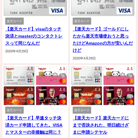
楽天カード
楽天カード
【楽天カード】visaのタッチ
【楽天カード】ゴールドにし
決済とmasterのコンタクトレ
たから楽天市場使おうと思っ
スって同じなんだ
たけどAmazonの方が安いんだ
けど
2020年4月29日
2020年4月29日
楽天カード
楽天カード
【楽天カード】早速タッチ決
【楽天カード】楽天カードに
済カード申請してきた。VISA
まで否決された、明日続けざ
とマスターの非接触は同じ？
まに申請シテヤル