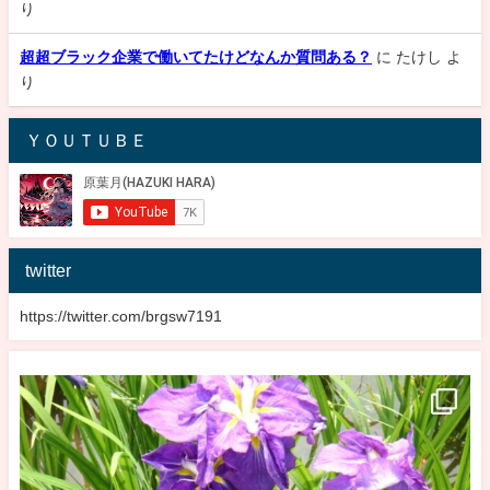
り
超超ブラック企業で働いてたけどなんか質問ある？
に
たけし
よ
り
ＹＯＵＴＵＢＥ
twitter
https://twitter.com/brgsw7191