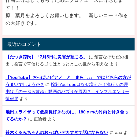
す！！
原 葉月をよろしくお願いします。 新しいコード作る
の大好きです。
最近のコメント
【たつき諒氏】「7月5日に災害が起こる」
に
預言なぞただの後
出し発言で草信じるゴミはとっととこの世から消えな
より
【YouTube】おっぱいピアノ と まらしぃ ではどちらの方が
うまいでしょうか？
に
搾乳YouTubeはなぜ増えた！流行りの理
由は「のーぶら散歩」動画のバズりが原因？ - インフルエンサー
情報局
より
池田エライザって低身長好きなのに、180ｃｍの竹内と付き合っ
てるのか？
に
正論者
より
鈴木くるみちゃんのおっぱいデカすぎて話にならない
に
aaa
よ