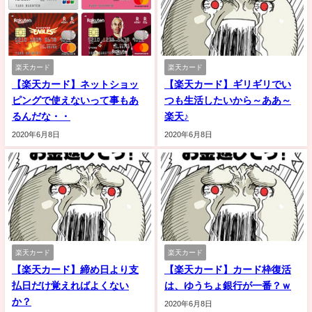
楽天カード
楽天カード
【楽天カード】ネットショッ
【楽天カード】ギリギリでい
ピングで使えないって事もあ
つも生活したいから～ああ～
るんだな・・
楽天♪
2020年6月8日
2020年6月8日
楽天カード
楽天カード
【楽天カード】締め日より支
【楽天カード】カード枠復活
払日だけ覚えればよくない
は、ゆうちょ銀行が一番？ｗ
か？
2020年6月8日