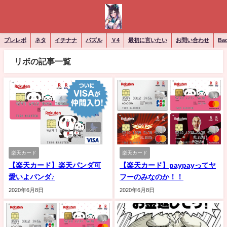
ブレレボ
ネタ
イチナナ
パズル
Ｖ4
最初に言いたい
お問い合わせ
Ba
リボの記事一覧
楽天カード
楽天カード
【楽天カード】楽天パンダ可
【楽天カード】paypayってヤ
愛いよパンダ♪
フーのみなのか！！
2020年6月8日
2020年6月8日